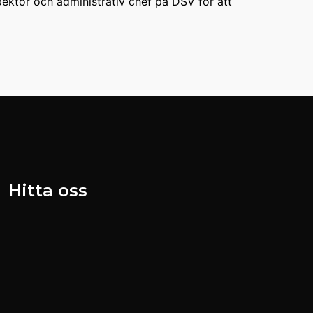
pektor och administrativ chef på DSV för att
Hitta oss