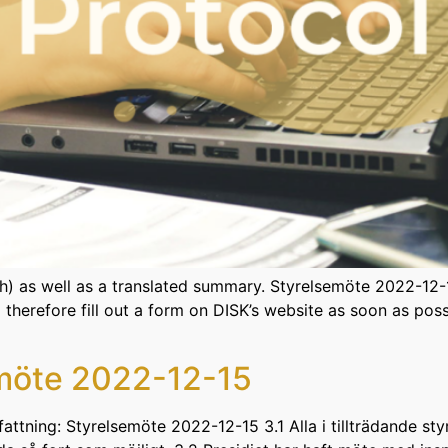
ish) as well as a translated summary. Styrelsemöte 2022-1
therefore fill out a form on DISK’s website as soon as pos
semöte 2022-12-15
tning: Styrelsemöte 2022-12-15 3.1 Alla i tillträdande styre