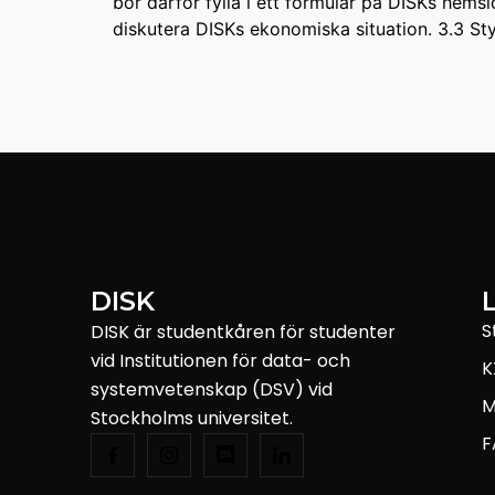
bör därför fylla i ett formulär på DISKs hems
diskutera DISKs ekonomiska situation. 3.3 St
DISK
S
DISK är studentkåren för studenter
vid Institutionen för data- och
K
systemvetenskap (DSV) vid
M
Stockholms universitet.
F