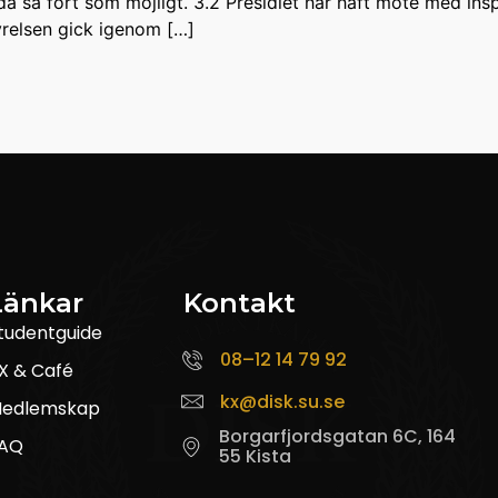
ida så fort som möjligt. 3.2 Presidiet har haft möte med ins
yrelsen gick igenom […]
Länkar
Kontakt
tudentguide
08–12 14 79 92
X & Café
kx@disk.su.se
edlemskap
Borgarfjordsgatan 6C, 164
AQ
55 Kista