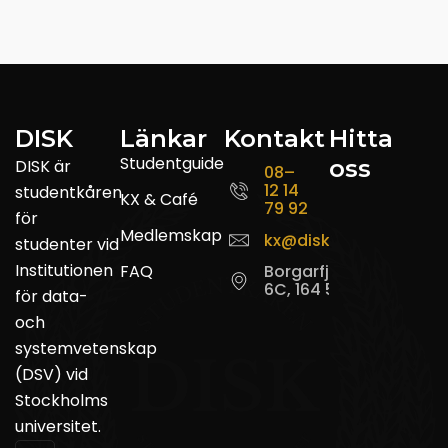
DISK
Länkar
Kontakt
Hitta
Studentguide
oss
DISK är
08–
12 14
studentkåren
KX & Café
79 92
för
Medlemskap
kx@disk.su.se
studenter vid
Institutionen
FAQ
Borgarfjordsgatan
6C, 164 55 Kista
för data-
och
systemvetenskap
(DSV) vid
Stockholms
universitet.