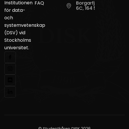
Institutionen
FAQ
Borgarfjordsgatan
6C, 164 55 Kista
för data-
och
systemvetenskap
(DSV) vid
Stockholms
universitet.
© Studentkåren DISK 2026