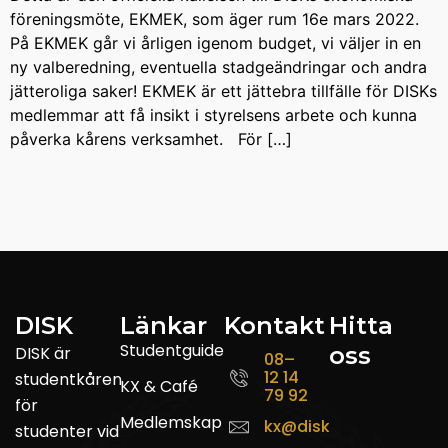
föreningsmöte, EKMEK, som äger rum 16e mars 2022.
På EKMEK går vi årligen igenom budget, vi väljer in en
ny valberedning, eventuella stadgeändringar och andra
jätteroliga saker! EKMEK är ett jättebra tillfälle för DISKs
medlemmar att få insikt i styrelsens arbete och kunna
påverka kårens verksamhet. För […]
DISK
Länkar
Kontakt
Hitta
Studentguide
oss
DISK är
08–
12 14
studentkåren
KX & Café
79 92
för
Medlemskap
kx@disk.su.se
studenter vid