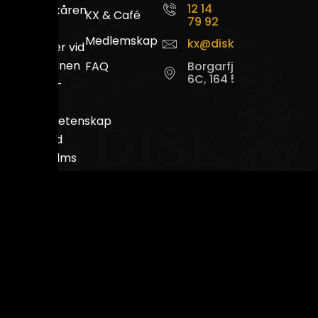
12 14
studentkåren
KX & Café
79 92
för
Medlemskap
kx@disk.su.se
studenter vid
Institutionen
FAQ
Borgarfjordsgatan
6C, 164 55 Kista
för data-
och
systemvetenskap
(DSV) vid
Stockholms
universitet.