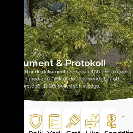
Dokument & Protokoll
Nedan hittar du dokument som hör till Studentkåren
DISK. Som medlem i DISK är det ens skyldighet att
vara införstådd i DISKs policy och stadga.