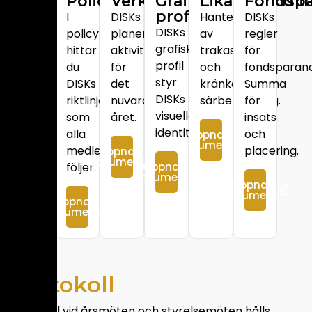
Stadga
Policy
Verksamhetsplan
Grafisk
Likabehandli
Fondsp
profil
Studentkårens
I
DISKs
Hantering
DISKs
DISKs
stadga
policyn
planerade
av
regler
grafiska
med
hittar
aktiviteter
trakasserier
för
profil
våra
du
för
och
fondsparand
styr
interna
DISKs
det
kränkande
Summa
DISKs
regler.
riktlinjer
nuvarande
särbehandling.
för
visuella
som
året.
insats
identitet.
alla
och
Öppna
Öppna
dokument
dokument
medlemmar
placering.
Öppna
dokument
följer.
Öppna
dokument
Öppna
dokument
Öppna
dokument
Protokoll
Protokoll vid årsmöten och styrelsemöten hålls