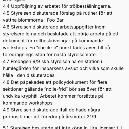
4.4 Uppföljning av arbetet för tröjbeställningarna.
4.5 Styrelsen diskuterade förslag på rutiner för att
vattna blommorna i Foo Bar.
4.6 Styrelsen diskuterade arbetsuppgifter inom
styrelserollerna och beslutade att börja arbeta på ett
dokument för rollbeskrivningar på kommande
workshops. En ”check-in” punkt lades även till på
föredragningslistan för nästa styrelsemöte.
4.7 Fredagen 9/9 ska styrelsen ha en station i
humlegården för insparkens avslut och vilka som skulle
hålla i den diskuterades.
4.8 Det påpekades att policydokument för flera
sektioner gällande ”nolle-frid” bör ses över för att
undvika kryphål. Arbetet kommer forsättas på
kommande workshops.
4.9 Styrelsen diskuterade ifall de hade några
propositioner att föredra på årsmötet 21/9.
5.1 Styrelsen beslutade att inte köpa in Jira licenser till