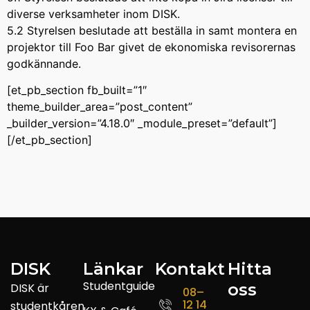
diverse verksamheter inom DISK.
5.2 Styrelsen beslutade att beställa in samt montera en
projektor till Foo Bar givet de ekonomiska revisorernas
godkännande.
[et_pb_section fb_built=”1″
theme_builder_area=”post_content”
_builder_version=”4.18.0″ _module_preset=”default”]
[/et_pb_section]
DISK
Länkar
Kontakt
Hitta
Studentguide
oss
DISK är
08–
12 14
studentkåren