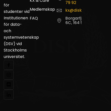
KX & Café
79 92
för
Medlemskap
kx@disk.su.se
studenter vid
Institutionen
FAQ
Borgarfjordsgatan
6C, 164 55 Kista
för data-
och
systemvetenskap
(DSV) vid
Stockholms
universitet.