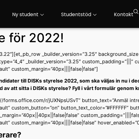
Ny student
Studentstöd
Kontakt
re för 2022!
=”3.22″][et_pb_row _builder_version=”3.25″ background_size=
pe=”4_4″ _builder_version=”3.25″ custom_padding=”|||” c
ault” custom_margin=”40px||||false|false”]
ndidater till DISKs styrelse 2022, som ska väljas in nu i 
d av att sitta i DISKs styrelse? Fyll i vårt formulär genom
://forms.office.com/r/jUXNpsUSvT” button_text=”Anmäl intr
efault” custom_button=”on” button_text_color=”#FFFFFF” b
margin=”40px||40px||false|false” custom_padding=”||||fals
ault” custom_margin=”40px||||false|false” hover_enabled=”0
erare?