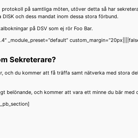
ra protokoll på samtliga möten, utöver detta så har sekrete
ra DISK och dess mandat inom dessa stora förbund.
kalbokningar på DSV som ej rör Foo Bar.
.9.4″ _module_preset=”default” custom_margin=”20px||||fals
om Sekreterare?
ar, och du kommer att få träffa samt nätverka med stora d
igt belönande, och kommer att vara ett minne du bär med di
t_pb_section]