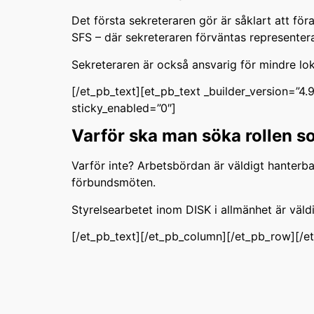
Det första sekreteraren gör är såklart att fö
SFS – där sekreteraren förväntas represente
Sekreteraren är också ansvarig för mindre lo
[/et_pb_text][et_pb_text _builder_version=”4
sticky_enabled=”0″]
Varför ska man söka rollen s
Varför inte? Arbetsbördan är väldigt hanterb
förbundsmöten.
Styrelsearbetet inom DISK i allmänhet är väld
[/et_pb_text][/et_pb_column][/et_pb_row][/e