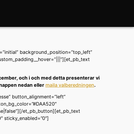
”initial” background_position=”top_left”
ustom_padding__hover=”|||”][et_pb_text
december, och i och med detta presenterar vi
 knappen nedan eller
maila valberedningen
.
esse” button_alignment=”left”
utton_bg_color=”#DAA520″
e|false”][/et_pb_button][et_pb_text
″ sticky_enabled=”0″]