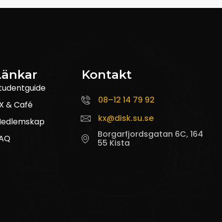
Länkar
Kontakt
tudentguide
08–12 14 79 92
X & Café
kx@disk.su.se
edlemskap
Borgarfjordsgatan 6C, 164
AQ
55 Kista