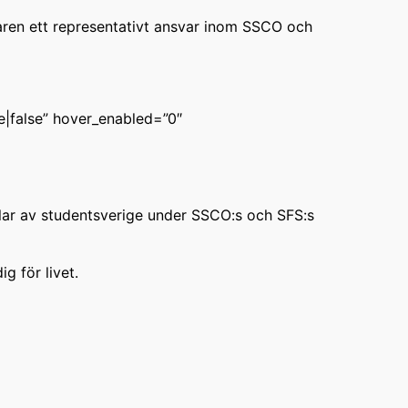
raren ett representativt ansvar inom SSCO och
e|false” hover_enabled=”0″
elar av studentsverige under SSCO:s och SFS:s
g för livet.