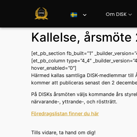
Om DISK
Kallelse, årsmöte
[et_pb_section fb_built=”1″ _builder_version=
[et_pb_column type=”4_4″ _builder_version=”4
hover_enabled=”0″]
Härmed kallas samtliga DISK-medlemmar till Å
kommer att publiceras senast den 2 december
På DISKs årsmöten väljs kommande års styrels
närvarande-, yttrande-, och röstträtt.
Föredragslistan finner du här
Tills vidare, ta hand om dig!