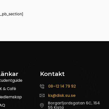
t_pb_section]
Länkar
Kontakt
tudentguide
08–12 14 79 92
X & Café
kx@disk.su.se
edlemskap
Borgarfjordsgatan 6C, 164
AQ
55 Kista