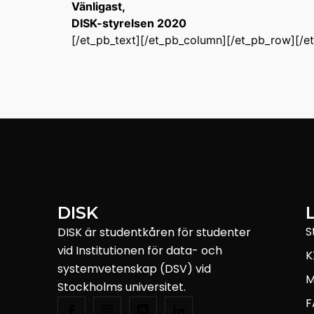
Vänligast,
DISK-styrelsen 2020
[/et_pb_text][/et_pb_column][/et_pb_row][/e
DISK
S
DISK är studentkåren för studenter
vid Institutionen för data- och
K
systemvetenskap (DSV) vid
M
Stockholms universitet.
F