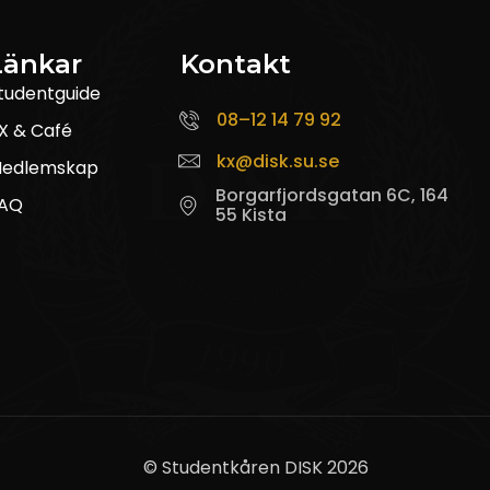
Länkar
Kontakt
tudentguide
08–12 14 79 92
X & Café
kx@disk.su.se
edlemskap
Borgarfjordsgatan 6C, 164
AQ
55 Kista
© Studentkåren DISK 2026