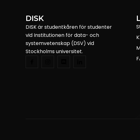
DISK
S
DISK är studentkåren för studenter
vid Institutionen för data- och
K
systemvetenskap (DSV) vid
M
Stockholms universitet.
F