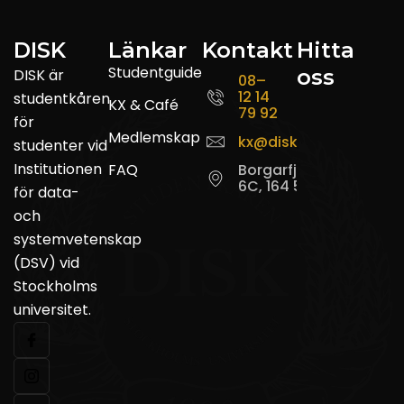
DISK
Länkar
Kontakt
Hitta
Studentguide
oss
DISK är
08–
12 14
studentkåren
KX & Café
79 92
för
Medlemskap
kx@disk.su.se
studenter vid
Institutionen
FAQ
Borgarfjordsgatan
6C, 164 55 Kista
för data-
och
systemvetenskap
(DSV) vid
Stockholms
universitet.