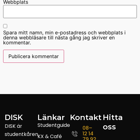
Webbplats
Spara mitt namn, min e-postadress och webbplats i
denna webbläsare till nästa gång jag skriver en
kommentar.
DISK
Länkar
Kontakt
Hitta
Studentguide
oss
DISK är
08–
12 14
studentkåren
KX & Café
79 92