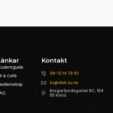
Länkar
Kontakt
tudentguide
08–12 14 79 92
X & Café
kx@disk.su.se
edlemskap
Borgarfjordsgatan 6C, 164
AQ
55 Kista