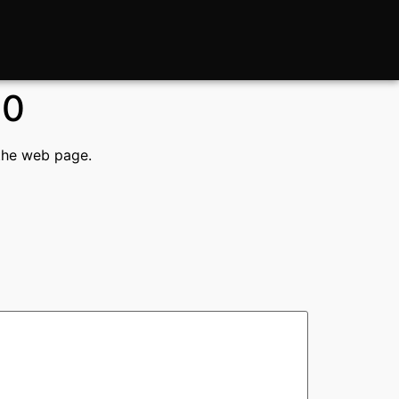
20
 the web page.