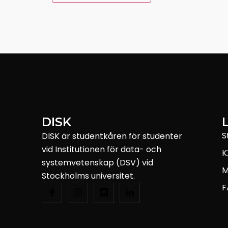
DISK
S
DISK är studentkåren för studenter
vid Institutionen för data- och
K
systemvetenskap (DSV) vid
M
Stockholms universitet.
F