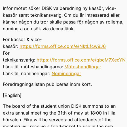
Inför mötet söker DISK valberedning ny kassör, vice-
kassör samt teknikansvarig. Om du är intresserad eller
känner någon du tror skulle passa för någon av rollerna,
nominera och sök via denna länk!
För kassör & vice-
kassör:
https://forms.office.com/e/NktLfcw9J6
För
teknikansvarig:
https://forms.office.com/e/qbcM7XecYN
Länk till möteshandlingarna:
Möteshandlingar
Länk till nomineringar:
Nomineringar
Föredragningslistan publiceras inom kort.
[English]
The board of the student union DISK summons to an
extra annual meeting the 31th of may at 18:00 in lilla
hörsalen. Fika will be served and attendants of the
meeting will receive a food-ticket to use in the pub.