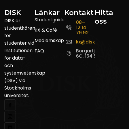
DISK
Länkar
Kontakt
Hitta
Studentguide
oss
DISK är
08–
12 14
studentkåren
KX & Café
79 92
för
Medlemskap
kx@disk.su.se
studenter vid
Institutionen
FAQ
Borgarfjordsgatan
6C, 164 55 Kista
för data-
och
systemvetenskap
(DSV) vid
Stockholms
universitet.