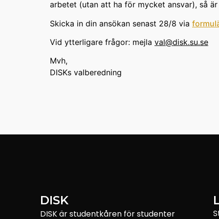
arbetet (utan att ha för mycket ansvar), så är 
Skicka in din ansökan senast 28/8 via
formul
Vid ytterligare frågor: mejla
val@disk.su.se
Mvh,
DISKs valberedning
DISK
S
DISK är studentkåren för studenter