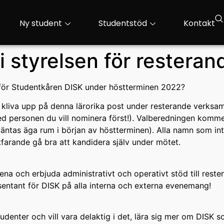
Ny student
Studentstöd
Kontakt
 i styrelsen för restera
för Studentkåren DISK under höstterminen 2022?
kliva upp på denna lärorika post under resterande verksamhe
med personen du vill nominera först!). Valberedningen komm
äntas äga rum i början av höstterminen). Alla namn som inte
rande gå bra att kandidera själv under mötet.
na och erbjuda administrativt och operativt stöd till rest
entant för DISK på alla interna och externa evenemang!
nter och vill vara delaktig i det, lära sig mer om DISK so