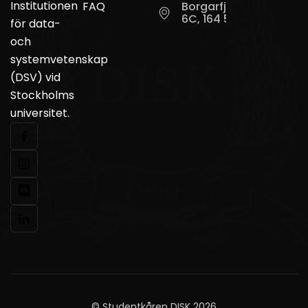
Institutionen
FAQ
Borgarfjordsgatan
6C, 164 55 Kista
för data-
och
systemvetenskap
(DSV) vid
Stockholms
universitet.
© Studentkåren DISK 2026