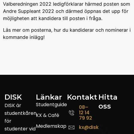
Valberedningen 2022 ledigförklarar härmed posten som
Andre Suppleant 2022 och därmed öppnas det upp för
möjligheten att kandidera till posten i fråga.
Läs mer om posterna, hur du kandiderar och nominerar i
kommande inlägg!
DISK
Länkar
Kontakt
Hitta
Studentguide
oss
DISK är
08–
12 14
studentkåren
KX & Café
79 92
för
Medlemskap
kx@disk.su.se
studenter vid