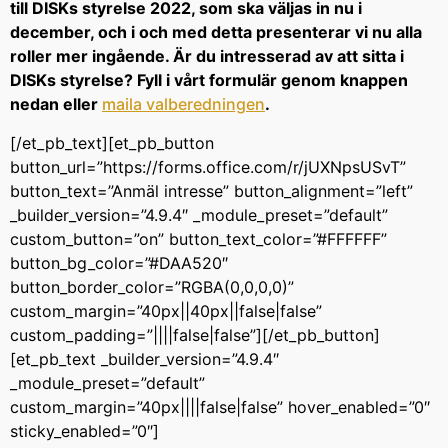
till DISKs styrelse 2022, som ska väljas in nu i
december, och i och med detta presenterar vi nu alla
roller mer ingående. Är du intresserad av att sitta i
DISKs styrelse? Fyll i vårt formulär genom knappen
nedan eller
maila valberedningen
.
[/et_pb_text][et_pb_button
button_url=”https://forms.office.com/r/jUXNpsUSvT”
button_text=”Anmäl intresse” button_alignment=”left”
_builder_version=”4.9.4″ _module_preset=”default”
custom_button=”on” button_text_color=”#FFFFFF”
button_bg_color=”#DAA520″
button_border_color=”RGBA(0,0,0,0)”
custom_margin=”40px||40px||false|false”
custom_padding=”||||false|false”][/et_pb_button]
[et_pb_text _builder_version=”4.9.4″
_module_preset=”default”
custom_margin=”40px||||false|false” hover_enabled=”0″
sticky_enabled=”0″]