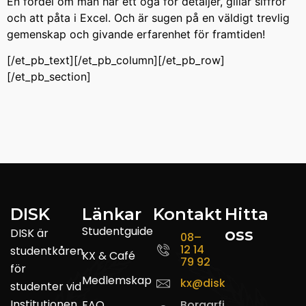
En fördel om man har ett öga för detaljer, gillar siffror
och att påta i Excel. Och är sugen på en väldigt trevlig
gemenskap och givande erfarenhet för framtiden!
[/et_pb_text][/et_pb_column][/et_pb_row]
[/et_pb_section]
DISK
Länkar
Kontakt
Hitta
Studentguide
oss
DISK är
08–
12 14
studentkåren
KX & Café
79 92
för
Medlemskap
kx@disk.su.se
studenter vid
Institutionen
FAQ
Borgarfjordsgatan