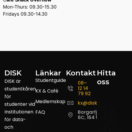
Mon-Thurs: 09.30-15.30
Fridays 09.30-14.30
DISK
Länkar
Kontakt
Hitta
Studentguide
oss
DISK är
08–
12 14
studentkåren
KX & Café
79 92
för
Medlemskap
kx@disk.su.se
studenter vid
Institutionen
FAQ
Borgarfjordsgatan
6C, 164 55 Kista
för data-
och