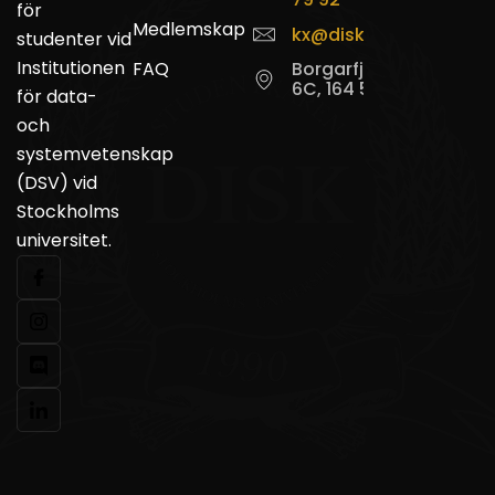
för
Medlemskap
kx@disk.su.se
studenter vid
Institutionen
FAQ
Borgarfjordsgatan
6C, 164 55 Kista
för data-
och
systemvetenskap
(DSV) vid
Stockholms
universitet.