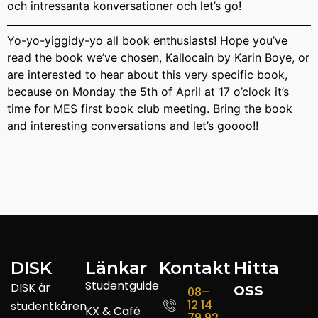
och intressanta konversationer och let’s go!
Yo-yo-yiggidy-yo all book enthusiasts! Hope you’ve
read the book we’ve chosen, Kallocain by Karin Boye, or
are interested to hear about this very specific book,
because on Monday the 5th of April at 17 o’clock it’s
time for MES first book club meeting. Bring the book
and interesting conversations and let’s goooo!!
DISK
Länkar
Kontakt
Hitta
Studentguide
oss
DISK är
08–
12 14
studentkåren
KX & Café
79 92