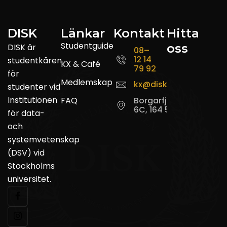
DISK
Länkar
Kontakt
Hitta
Studentguide
oss
DISK är
08–
12 14
studentkåren
KX & Café
79 92
för
Medlemskap
kx@disk.su.se
studenter vid
Institutionen
FAQ
Borgarfjordsgatan
6C, 164 55 Kista
för data-
och
systemvetenskap
(DSV) vid
Stockholms
universitet.