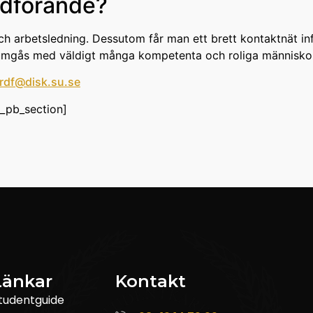
rdförande?
och arbetsledning. Dessutom får man ett brett kontaktnät in
r umgås med väldigt många kompetenta och roliga människo
rdf@disk.su.se
t_pb_section]
Länkar
Kontakt
tudentguide