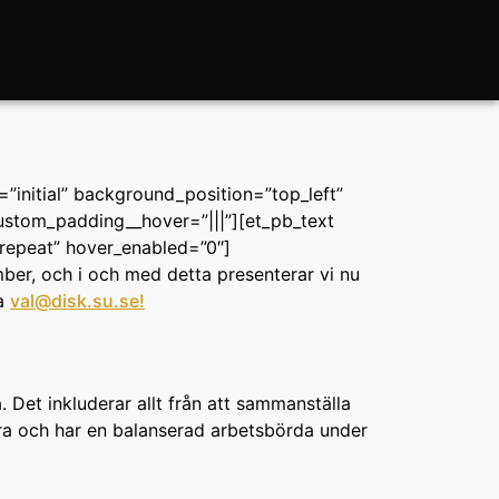
”initial” background_position=”top_left”
ustom_padding__hover=”|||”][et_pb_text
”repeat” hover_enabled=”0″]
ember, och i och med detta presenterar vi nu
la
val@disk.su.se!
Det inkluderar allt från att sammanställa
r bra och har en balanserad arbetsbörda under