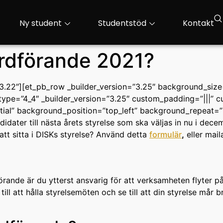
Ny student
Studentstöd
Kontakt
 Ordförande 2021?
=”3.22″][et_pb_row _builder_version=”3.25″ background_size=
pe=”4_4″ _builder_version=”3.25″ custom_padding=”|||” c
nitial” background_position=”top_left” background_repeat=
didater till nästa årets styrelse som ska väljas in nu i dec
 att sitta i DISKs styrelse? Använd detta
formulär
,
eller mai
de är du ytterst ansvarig för att verksamheten flyter på. 
ill att hålla styrelsemöten och se till att din styrelse må