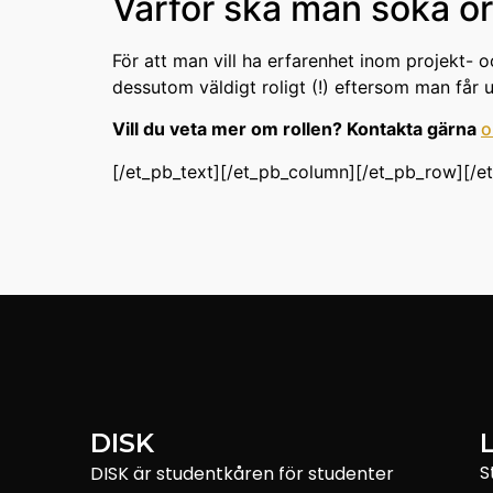
Varför ska man söka o
För att man vill ha erfarenhet inom projekt- 
dessutom väldigt roligt (!) eftersom man få
Vill du veta mer om rollen? Kontakta gärna
o
[/et_pb_text][/et_pb_column][/et_pb_row][/e
DISK
S
DISK är studentkåren för studenter