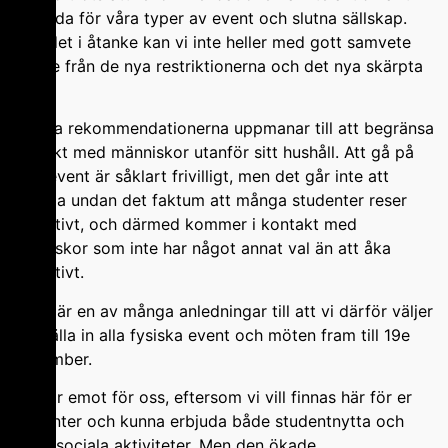
avsedda för våra typer av event och slutna sällskap.
Med det i åtanke kan vi inte heller med gott samvete
bortse från de nya restriktionerna och det nya skärpta
läget.
De nya rekommendationerna uppmanar till att begränsa
kontakt med människor utanför sitt hushåll. Att gå på
våra event är såklart frivilligt, men det går inte att
komma undan det faktum att många studenter reser
kollektivt, och därmed kommer i kontakt med
människor som inte har något annat val än att åka
kollektivt.
Detta är en av många anledningar till att vi därför väljer
att ställa in alla fysiska event och möten fram till 19e
November.
Det tar emot för oss, eftersom vi vill finnas här för er
studenter och kunna erbjuda både studentnytta och
studiesociala aktiviteter. Men den ökade