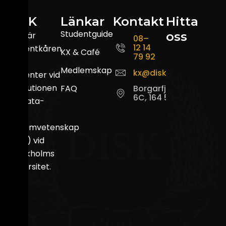
DISK
Länkar
Kontakt
Hitta
Studentguide
oss
DISK är
08–
12 14
studentkåren
KX & Café
79 92
för
Medlemskap
kx@disk.su.se
studenter vid
Institutionen
FAQ
Borgarfjordsgatan
6C, 164 55 Kista
för data-
och
systemvetenskap
(DSV) vid
Stockholms
universitet.