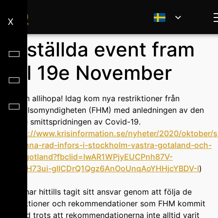
X
Inställda event fram
till 19e November
Hejsan allihopa! Idag kom nya restriktioner från
folkhälsomyndigheten (FHM) med anledningen av den
ökade smittspridningen av Covid-19.
(
https://www.krisinformation.se/nyheter/2020/oktober/s
allmanna-rad-infors-i-stockholm-vastra-gotaland-och-
ostergotland?fbclid=IwAR1WPjyEUCPnh87V-
UuG9H73ui-glICDrQ1Qgz6AnOoUnqAoYHHjcYBDV-I
)
DISK har hittills tagit sitt ansvar genom att följa de
restriktioner och rekommendationer som FHM kommit
ut med trots att rekommendationerna inte alltid varit