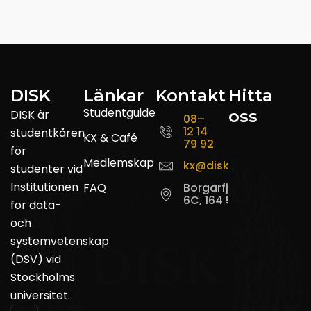
DISK
Länkar
Kontakt
Hitta
Studentguide
oss
DISK är
08–
12 14
studentkåren
KX & Café
79 92
för
Medlemskap
kx@disk.su.se
studenter vid
Institutionen
FAQ
Borgarfjordsgatan
6C, 164 55 Kista
för data-
och
systemvetenskap
(DSV) vid
Stockholms
universitet.